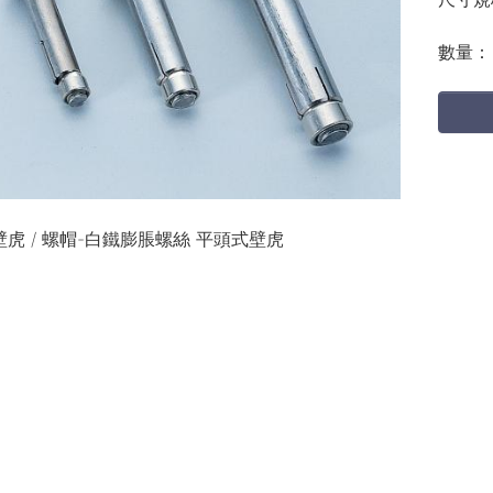
數量：
 壁虎 / 螺帽-白鐵膨脹螺絲 平頭式壁虎