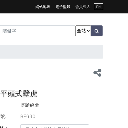
網站地圖
電子型錄
會員登入
EN
S平頭式壁虎
：
博麟經銷
號:
BF630
格：