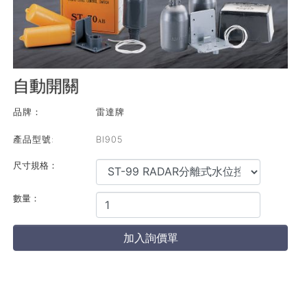
自動開關
品牌：
雷達牌
產品型號:
BI905
尺寸規格：
數量：
加入詢價單