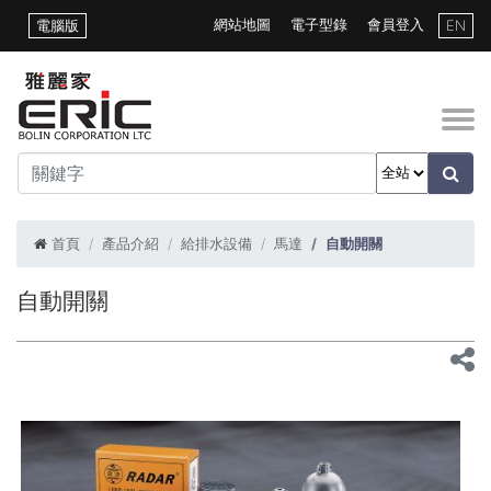
網站地圖
電子型錄
會員登入
電腦版
EN
首頁
產品介紹
給排水設備
馬達
自動開關
自動開關