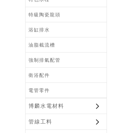
特級陶瓷龍頭
浴缸排水
油脂截流槽
強制排氣配管
衛浴配件
電管零件
博麟水電材料
管線工料