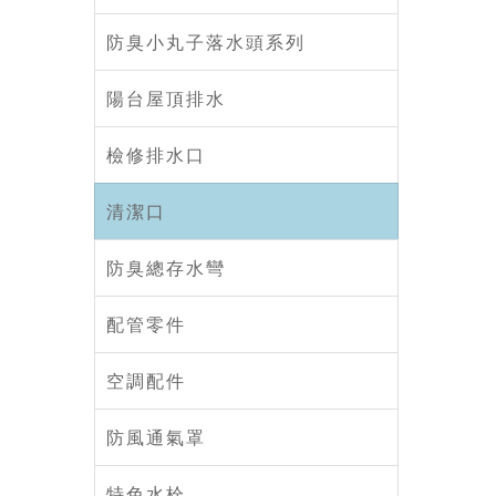
防臭小丸子落水頭系列
陽台屋頂排水
檢修排水口
清潔口
防臭總存水彎
配管零件
空調配件
防風通氣罩
特色水栓