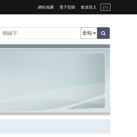
網站地圖
電子型錄
會員登入
EN