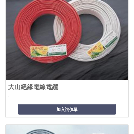
大山絕緣電線電纜
.
加入詢價單