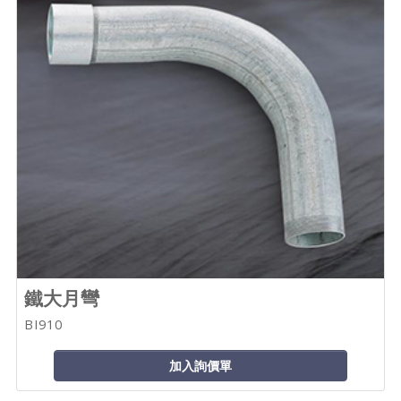
鐵大月彎
BI910
加入詢價單