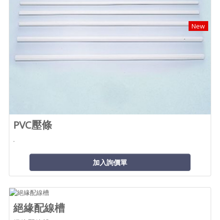
New
PVC壓條
.
加入詢價單
絕緣配線槽