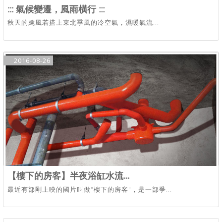
::: 氣候變遷，風雨橫行 :::
秋天的颱風若搭上東北季風的冷空氣，濕暖氣流...
2016-08-26
【樓下的房客】半夜浴缸水流...
最近有部剛上映的國片叫做"樓下的房客"，是一部爭...