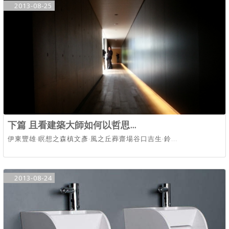
2013-08-25
下篇 且看建築大師如何以哲思...
伊東豐雄‧瞑想之森槙文彥‧風之丘葬齋場谷口吉生‧鈴...
2013-08-24