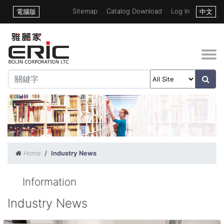
Sitemap
Catalog Download
Log In
電腦版
中文
Home
Industry News
Information
Industry News