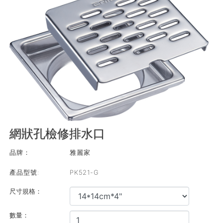
網狀孔檢修排水口
品牌：
雅麗家
產品型號:
PK521-G
尺寸規格：
數量：