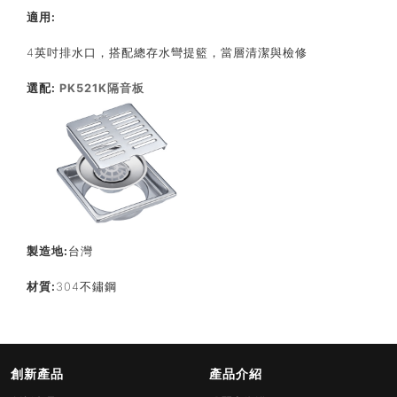
適用
:
4英吋排水口，搭配總存水彎提籃，當層清潔與檢修
選配:
PK521K隔音板
製造地:
台灣
材質:
304不鏽鋼
創新產品
產品介紹