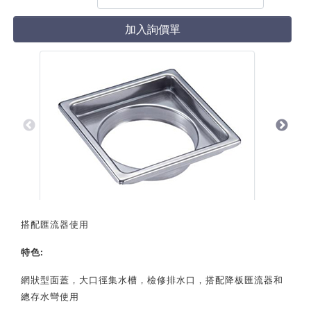
加入詢價單
搭配匯流器使用
特色
:
網狀型面蓋，大口徑集水槽，檢修排水口，搭配降板匯流器和
總存水彎使用