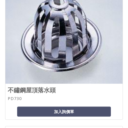
不鏽鋼屋頂落水頭
PD730
加入詢價單