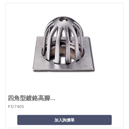
四角型鍍鉻高腳...
PD740S
加入詢價單