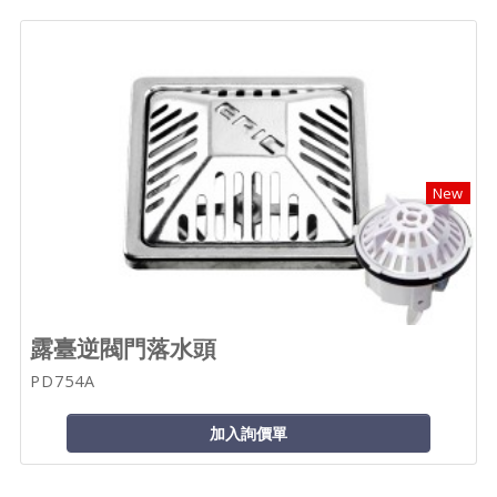
New
露臺逆閥門落水頭
PD754A
加入詢價單